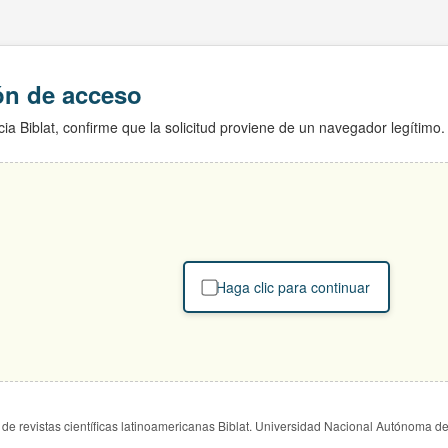
ión de acceso
ia Biblat, confirme que la solicitud proviene de un navegador legítimo.
Haga clic para continuar
de revistas científicas latinoamericanas Biblat. Universidad Nacional Autónoma d