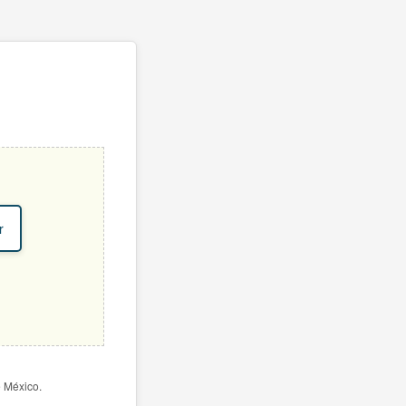
r
e México.