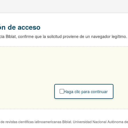
ión de acceso
ia Biblat, confirme que la solicitud proviene de un navegador legítimo.
Haga clic para continuar
de revistas científicas latinoamericanas Biblat. Universidad Nacional Autónoma d