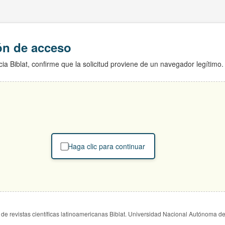
ión de acceso
ia Biblat, confirme que la solicitud proviene de un navegador legítimo.
Haga clic para continuar
de revistas científicas latinoamericanas Biblat. Universidad Nacional Autónoma d