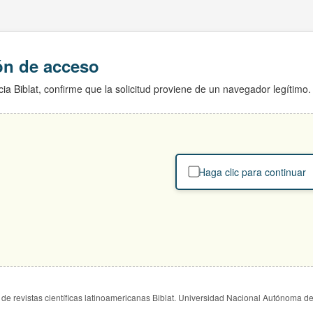
ión de acceso
ia Biblat, confirme que la solicitud proviene de un navegador legítimo.
Haga clic para continuar
de revistas científicas latinoamericanas Biblat. Universidad Nacional Autónoma d