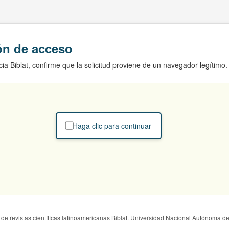
ión de acceso
ia Biblat, confirme que la solicitud proviene de un navegador legítimo.
Haga clic para continuar
de revistas científicas latinoamericanas Biblat. Universidad Nacional Autónoma d