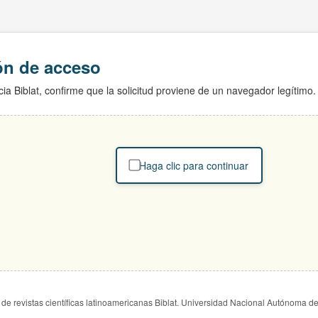
ión de acceso
ia Biblat, confirme que la solicitud proviene de un navegador legítimo.
Haga clic para continuar
de revistas científicas latinoamericanas Biblat. Universidad Nacional Autónoma d