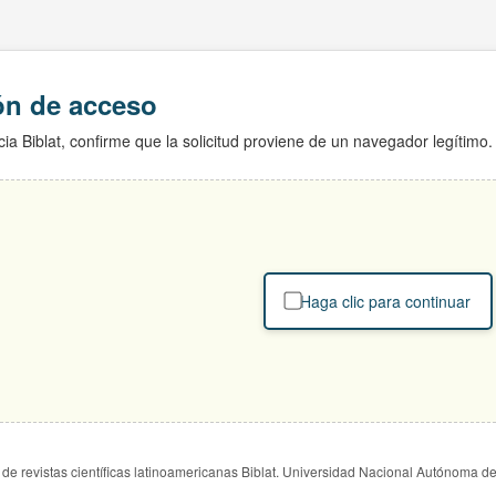
ión de acceso
ia Biblat, confirme que la solicitud proviene de un navegador legítimo.
Haga clic para continuar
de revistas científicas latinoamericanas Biblat. Universidad Nacional Autónoma d