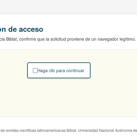
ión de acceso
ia Biblat, confirme que la solicitud proviene de un navegador legítimo.
Haga clic para continuar
de revistas científicas latinoamericanas Biblat. Universidad Nacional Autónoma d