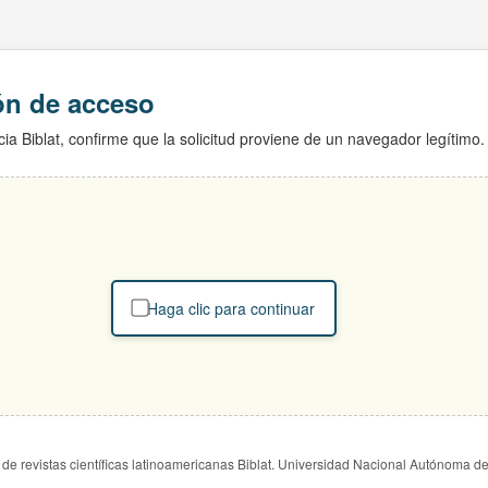
ión de acceso
ia Biblat, confirme que la solicitud proviene de un navegador legítimo.
Haga clic para continuar
de revistas científicas latinoamericanas Biblat. Universidad Nacional Autónoma d