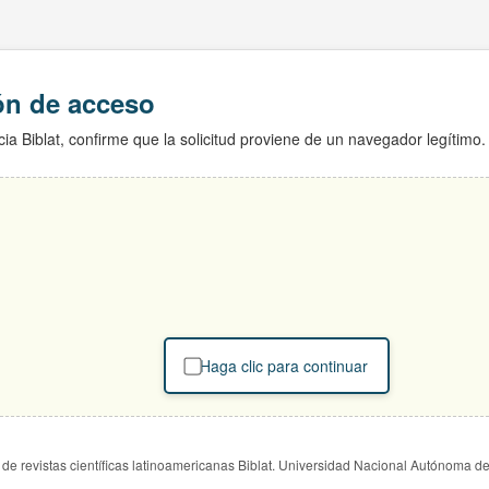
ión de acceso
ia Biblat, confirme que la solicitud proviene de un navegador legítimo.
Haga clic para continuar
de revistas científicas latinoamericanas Biblat. Universidad Nacional Autónoma d