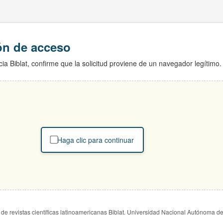
ión de acceso
ia Biblat, confirme que la solicitud proviene de un navegador legítimo.
Haga clic para continuar
de revistas científicas latinoamericanas Biblat. Universidad Nacional Autónoma d