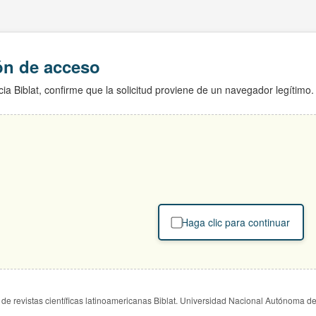
ión de acceso
ia Biblat, confirme que la solicitud proviene de un navegador legítimo.
Haga clic para continuar
de revistas científicas latinoamericanas Biblat. Universidad Nacional Autónoma d