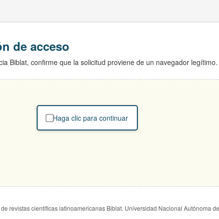
ión de acceso
ia Biblat, confirme que la solicitud proviene de un navegador legítimo.
Haga clic para continuar
de revistas científicas latinoamericanas Biblat. Universidad Nacional Autónoma d