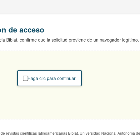
ión de acceso
ia Biblat, confirme que la solicitud proviene de un navegador legítimo.
Haga clic para continuar
de revistas científicas latinoamericanas Biblat. Universidad Nacional Autónoma d