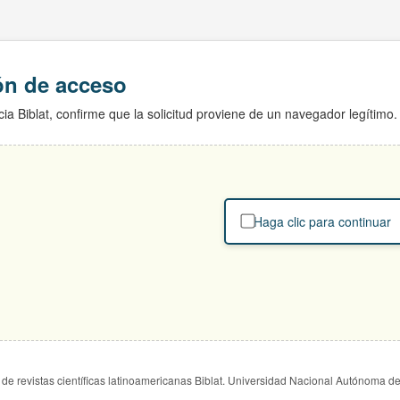
ión de acceso
ia Biblat, confirme que la solicitud proviene de un navegador legítimo.
Haga clic para continuar
de revistas científicas latinoamericanas Biblat. Universidad Nacional Autónoma d