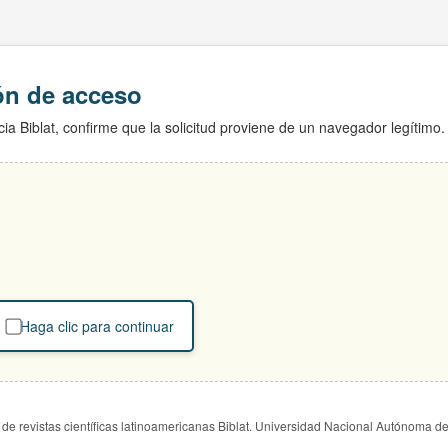
ión de acceso
ia Biblat, confirme que la solicitud proviene de un navegador legítimo.
Haga clic para continuar
de revistas científicas latinoamericanas Biblat. Universidad Nacional Autónoma d