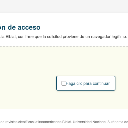
ión de acceso
ia Biblat, confirme que la solicitud proviene de un navegador legítimo.
Haga clic para continuar
de revistas científicas latinoamericanas Biblat. Universidad Nacional Autónoma d