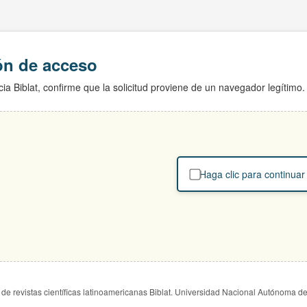
ión de acceso
ia Biblat, confirme que la solicitud proviene de un navegador legítimo.
Haga clic para continuar
de revistas científicas latinoamericanas Biblat. Universidad Nacional Autónoma d