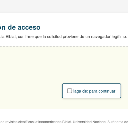
ión de acceso
ia Biblat, confirme que la solicitud proviene de un navegador legítimo.
Haga clic para continuar
de revistas científicas latinoamericanas Biblat. Universidad Nacional Autónoma d