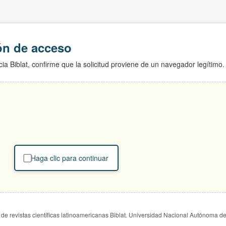
ión de acceso
ia Biblat, confirme que la solicitud proviene de un navegador legítimo.
Haga clic para continuar
de revistas científicas latinoamericanas Biblat. Universidad Nacional Autónoma d