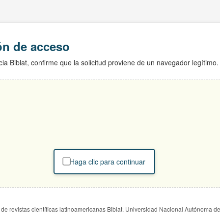
ión de acceso
ia Biblat, confirme que la solicitud proviene de un navegador legítimo.
Haga clic para continuar
de revistas científicas latinoamericanas Biblat. Universidad Nacional Autónoma d