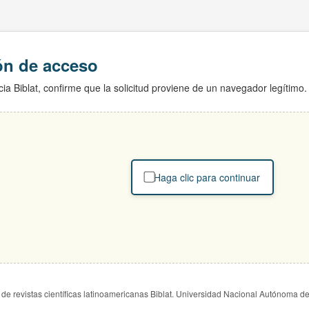
ión de acceso
ia Biblat, confirme que la solicitud proviene de un navegador legítimo.
Haga clic para continuar
de revistas científicas latinoamericanas Biblat. Universidad Nacional Autónoma d