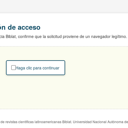
ión de acceso
ia Biblat, confirme que la solicitud proviene de un navegador legítimo.
Haga clic para continuar
de revistas científicas latinoamericanas Biblat. Universidad Nacional Autónoma d