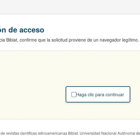
ión de acceso
ia Biblat, confirme que la solicitud proviene de un navegador legítimo.
Haga clic para continuar
de revistas científicas latinoamericanas Biblat. Universidad Nacional Autónoma d