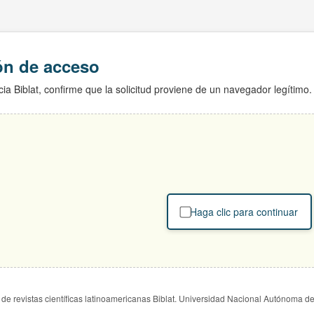
ión de acceso
ia Biblat, confirme que la solicitud proviene de un navegador legítimo.
Haga clic para continuar
de revistas científicas latinoamericanas Biblat. Universidad Nacional Autónoma d