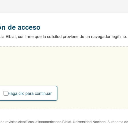
ión de acceso
ia Biblat, confirme que la solicitud proviene de un navegador legítimo.
Haga clic para continuar
de revistas científicas latinoamericanas Biblat. Universidad Nacional Autónoma d