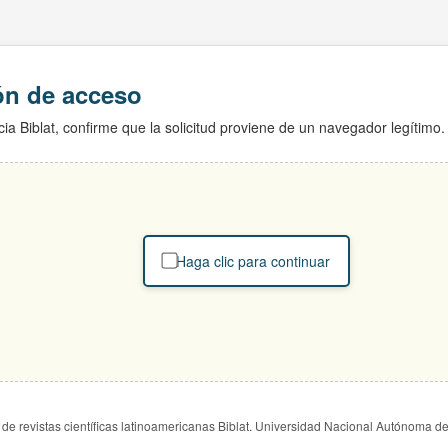
ión de acceso
ia Biblat, confirme que la solicitud proviene de un navegador legítimo.
Haga clic para continuar
de revistas científicas latinoamericanas Biblat. Universidad Nacional Autónoma d