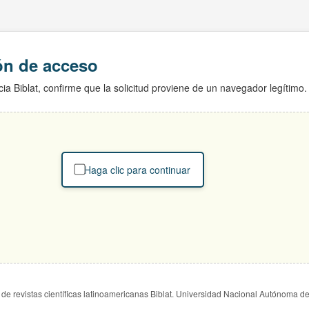
ión de acceso
ia Biblat, confirme que la solicitud proviene de un navegador legítimo.
Haga clic para continuar
de revistas científicas latinoamericanas Biblat. Universidad Nacional Autónoma d