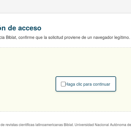
ión de acceso
ia Biblat, confirme que la solicitud proviene de un navegador legítimo.
Haga clic para continuar
de revistas científicas latinoamericanas Biblat. Universidad Nacional Autónoma d