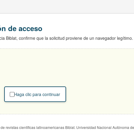
ión de acceso
ia Biblat, confirme que la solicitud proviene de un navegador legítimo.
Haga clic para continuar
de revistas científicas latinoamericanas Biblat. Universidad Nacional Autónoma d