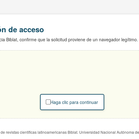
ión de acceso
ia Biblat, confirme que la solicitud proviene de un navegador legítimo.
Haga clic para continuar
de revistas científicas latinoamericanas Biblat. Universidad Nacional Autónoma d