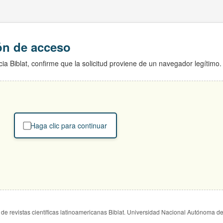
ión de acceso
ia Biblat, confirme que la solicitud proviene de un navegador legítimo.
Haga clic para continuar
de revistas científicas latinoamericanas Biblat. Universidad Nacional Autónoma d