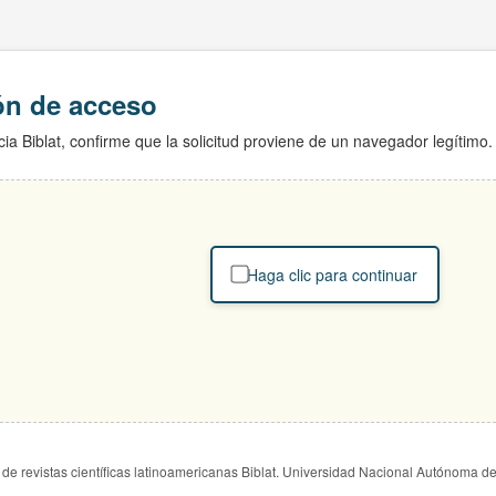
ión de acceso
ia Biblat, confirme que la solicitud proviene de un navegador legítimo.
Haga clic para continuar
de revistas científicas latinoamericanas Biblat. Universidad Nacional Autónoma d