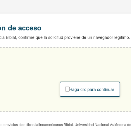
ión de acceso
ia Biblat, confirme que la solicitud proviene de un navegador legítimo.
Haga clic para continuar
de revistas científicas latinoamericanas Biblat. Universidad Nacional Autónoma d