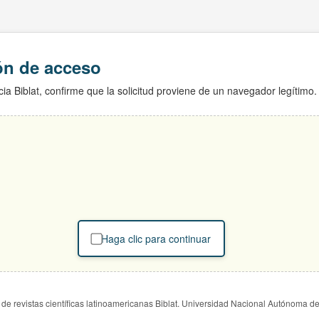
ión de acceso
ia Biblat, confirme que la solicitud proviene de un navegador legítimo.
Haga clic para continuar
de revistas científicas latinoamericanas Biblat. Universidad Nacional Autónoma d