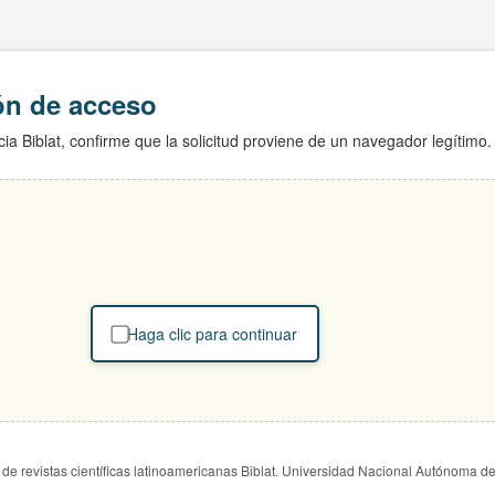
ión de acceso
ia Biblat, confirme que la solicitud proviene de un navegador legítimo.
Haga clic para continuar
de revistas científicas latinoamericanas Biblat. Universidad Nacional Autónoma d