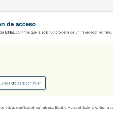
ión de acceso
ia Biblat, confirme que la solicitud proviene de un navegador legítimo.
Haga clic para continuar
de revistas científicas latinoamericanas Biblat. Universidad Nacional Autónoma d