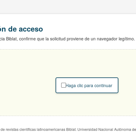
ión de acceso
ia Biblat, confirme que la solicitud proviene de un navegador legítimo.
Haga clic para continuar
de revistas científicas latinoamericanas Biblat. Universidad Nacional Autónoma d