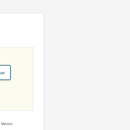
uar
e México.