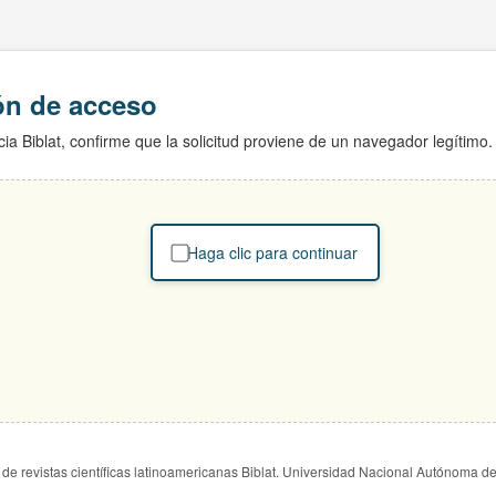
ión de acceso
ia Biblat, confirme que la solicitud proviene de un navegador legítimo.
Haga clic para continuar
de revistas científicas latinoamericanas Biblat. Universidad Nacional Autónoma d