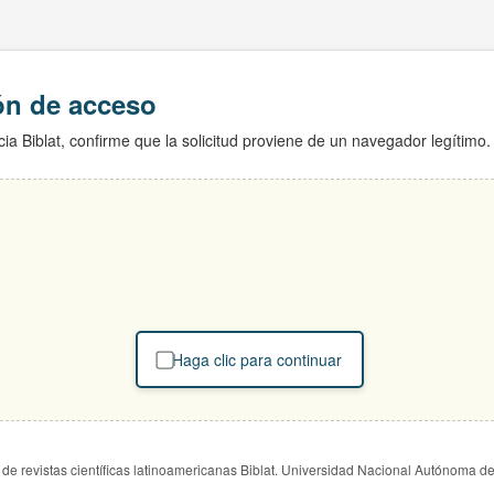
ión de acceso
ia Biblat, confirme que la solicitud proviene de un navegador legítimo.
Haga clic para continuar
de revistas científicas latinoamericanas Biblat. Universidad Nacional Autónoma d