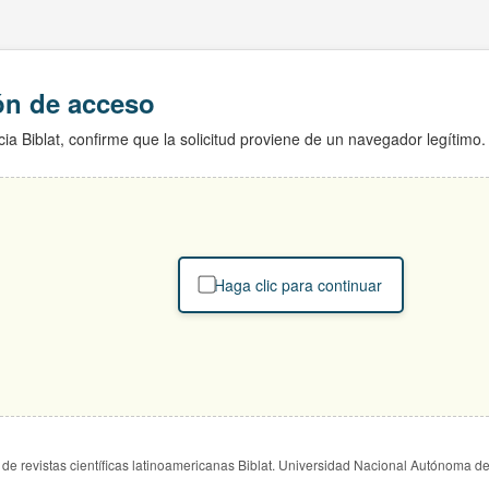
ión de acceso
ia Biblat, confirme que la solicitud proviene de un navegador legítimo.
Haga clic para continuar
de revistas científicas latinoamericanas Biblat. Universidad Nacional Autónoma d