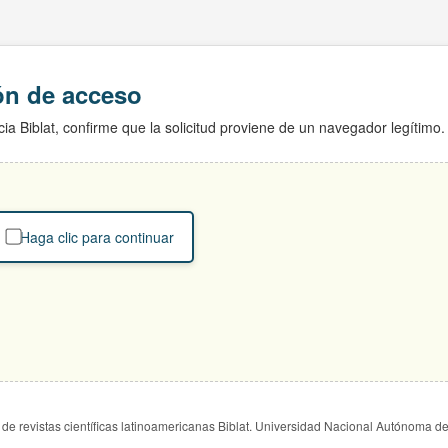
ión de acceso
ia Biblat, confirme que la solicitud proviene de un navegador legítimo.
Haga clic para continuar
de revistas científicas latinoamericanas Biblat. Universidad Nacional Autónoma d