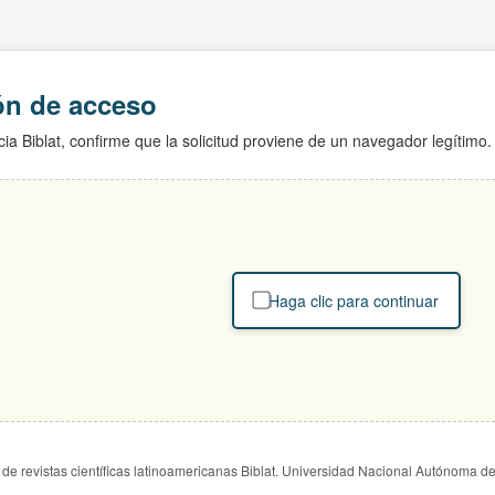
ión de acceso
ia Biblat, confirme que la solicitud proviene de un navegador legítimo.
Haga clic para continuar
de revistas científicas latinoamericanas Biblat. Universidad Nacional Autónoma d