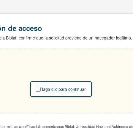
ión de acceso
ia Biblat, confirme que la solicitud proviene de un navegador legítimo.
Haga clic para continuar
de revistas científicas latinoamericanas Biblat. Universidad Nacional Autónoma d