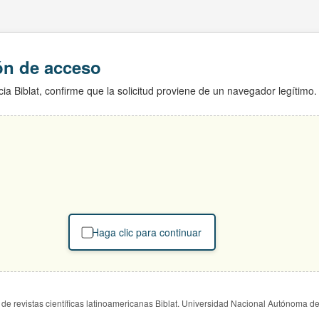
ión de acceso
ia Biblat, confirme que la solicitud proviene de un navegador legítimo.
Haga clic para continuar
de revistas científicas latinoamericanas Biblat. Universidad Nacional Autónoma d