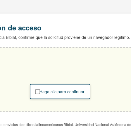
ión de acceso
ia Biblat, confirme que la solicitud proviene de un navegador legítimo.
Haga clic para continuar
de revistas científicas latinoamericanas Biblat. Universidad Nacional Autónoma d