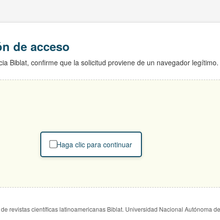
ión de acceso
ia Biblat, confirme que la solicitud proviene de un navegador legítimo.
Haga clic para continuar
de revistas científicas latinoamericanas Biblat. Universidad Nacional Autónoma d