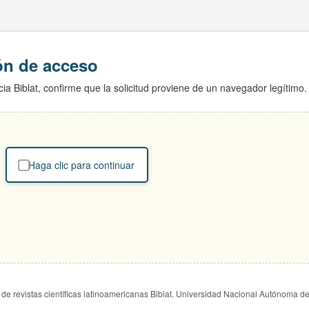
ión de acceso
ia Biblat, confirme que la solicitud proviene de un navegador legítimo.
Haga clic para continuar
de revistas científicas latinoamericanas Biblat. Universidad Nacional Autónoma d